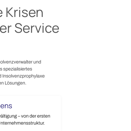
 Krisen
ser Service
solvenzverwalter und
 spezialisiertes
d Insolvenzprophylaxe
ten Lösungen.
mens
ältigung – von der ersten
 Unternehmensstruktur.