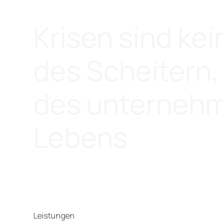
BURK AG – Krisenintervention und Insolvenzprophy
Krisen sind ke
des Scheitern, 
des unterneh
Lebens
Leistungen