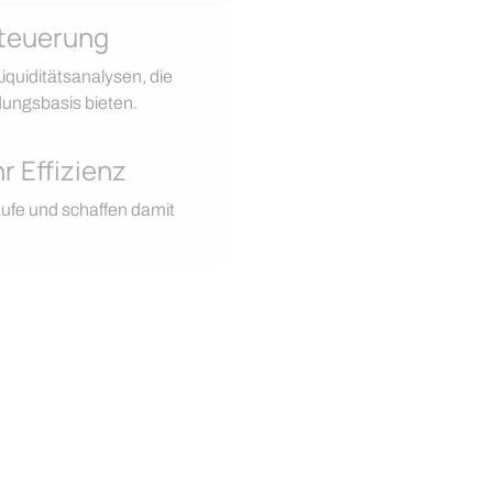
Steuerung
iquiditätsanalysen, die
dungsbasis bieten.
r Effizienz
läufe und schaffen damit