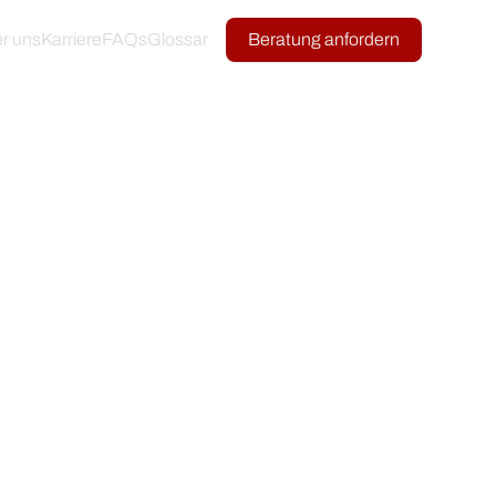
r uns
Karriere
FAQs
Glossar
Beratung anfordern
ten lassen
Mehr über BURK AG erfahren