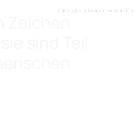
laxe für Unternehmen
Leistungen
Unternehmenscheck
Übe
in Zeichen
sie sind Teil
merischen
Jetzt bera